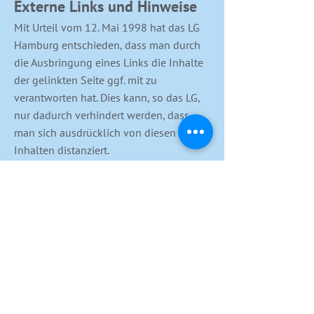
Externe Links und Hinweise
Mit Urteil vom 12. Mai 1998 hat das LG
Hamburg entschieden, dass man durch
die Ausbringung eines Links die Inhalte
der gelinkten Seite ggf. mit zu
verantworten hat. Dies kann, so das LG,
nur dadurch verhindert werden, dass
man sich ausdrücklich von diesen
Inhalten distanziert.
Die Autoren haben auf ihren Seiten Links
zu Seiten im Internet gelegt, deren Inhalt
und Aktualisierung nicht in ihrem
Einflussbereich liegen. Für alle diese
Links gilt:
„Die Autoren haben keinen Einfluss auf
Gestaltung und Inhalte fremder
Internetseiten. Sie distanzieren sich
daher ausdrücklich von allen fremden